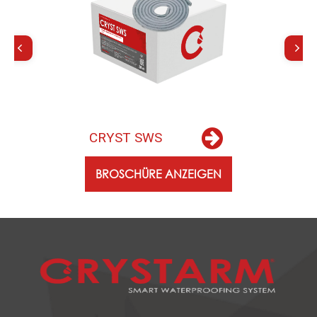
C
R
Y
S
T
S
W
S
BROSCHÜRE ANZEIGEN